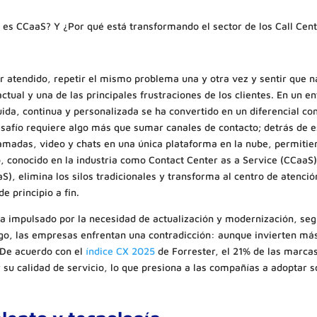
 es CCaaS? Y ¿Por qué está transformando el sector de los Call Cen
r atendido, repetir el mismo problema una y otra vez y sentir que n
actual y una de las principales frustraciones de los clientes. En un 
ida, continua y personalizada se ha convertido en un diferencial co
afío requiere algo más que sumar canales de contacto; detrás de e
lamadas, video y chats en una única plataforma en la nube, permitie
o, conocido en la industria como Contact Center as a Service (CCaa
), elimina los silos tradicionales y transforma al centro de atenci
e principio a fin.
 impulsado por la necesidad de actualización y modernización, segú
go, las empresas enfrentan una contradicción: aunque invierten más 
 De acuerdo con el
índice CX 2025
de Forrester, el 21% de las marcas
 su calidad de servicio, lo que presiona a las compañías a adoptar