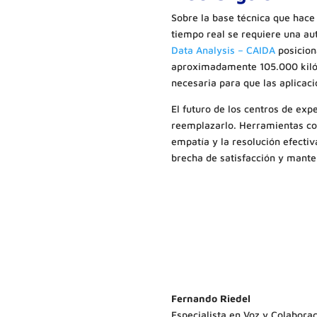
Sobre la base técnica que hace 
tiempo real se requiere una au
Data Analysis – CAIDA
posicion
aproximadamente 105.000 kilóme
necesaria para que las aplicac
El futuro de los centros de exp
reemplazarlo. Herramientas com
empatía y la resolución efectiv
brecha de satisfacción y manten
Fernando Riedel
Especialista en Voz y Colabora