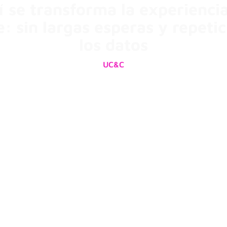
í se transforma la experiencia
e: sin largas esperas y repeti
los datos
UC&C
14/01/2026