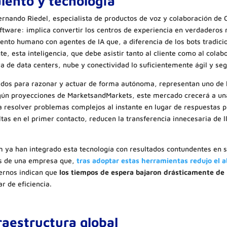
alento y tecnología
ernando Riedel, especialista de productos de voz y colaboración de C
ftware: implica convertir los centros de experiencia en verdaderos 
ento humano con agentes de IA que, a diferencia de los bots tradicio
, esta inteligencia, que debe asistir tanto al cliente como al colabo
a de data centers, nube y conectividad lo suficientemente ágil y se
ñados para razonar y actuar de forma autónoma, representan uno de
egún proyecciones de MarketsandMarkets, este mercado crecerá a un
 resolver problemas complejos al instante en lugar de respuestas 
tas en el primer contacto, reducen la transferencia innecesaria de l
 ya han integrado esta tecnología con resultados contundentes en 
es de una empresa que,
tras adoptar estas herramientas redujo el
ternos indican que
los tiempos de espera bajaron drásticamente de
r de eficiencia.
raestructura global