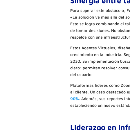
Sinergia entre t
Para superar este obstáculo, F
«La solución va más allá del so
Esto se logra combinando el tal
de tomar decisiones. No obstante
respalda con una infraestructur
Estos Agentes Virtuales, dise
crecimiento en la industria. S
2030. Su implementación busca
claro: permiten resolver consul
del usuario.
Plataformas líderes como Zoom
al cliente. Un caso destacado 
90%
. Además, sus reportes in
estableciendo un nuevo estánda
Liderazgo en inf