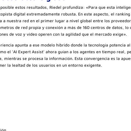
posible estos resultados, Riedel profundiza: «Para que esta inteligen
topista digital extremadamente robusta. En este aspecto, el rankin
a a nuestra red en el primer lugar a nivel global entre los proveedo
tros de red propia y conexión a más de 160 centros de datos, lo qu
iones de voz y video operen con la agilidad que el mercado exige».
eriencia apunta a ese modelo híbrido donde la tecnología potencia a
o el ‘AI Expert Assist’ ahora guían a los agentes en tiempo real, p
a, mientras se procesa la información. Esta convergencia es la apues
er la lealtad de los usuarios en un entorno exigente.
ción