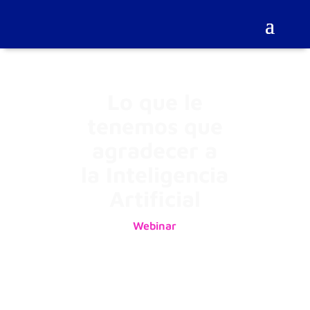
Lo que le
tenemos que
agradecer a
la Inteligencia
Artificial
Webinar
14/10/2021