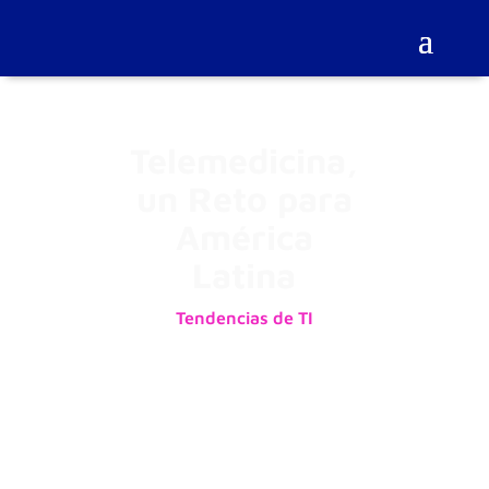
Telemedicina,
un Reto para
América
Latina
Tendencias de TI
04/06/2020