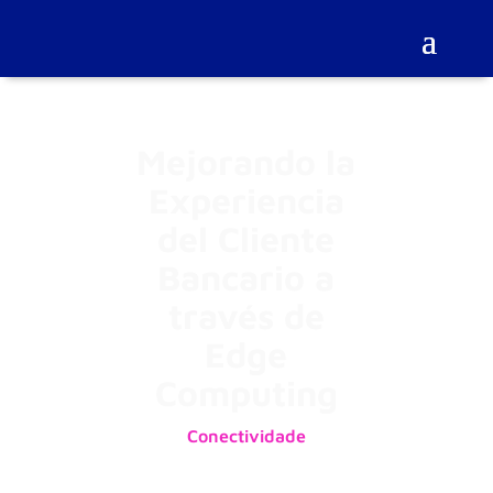
Mejorando la
Experiencia
del Cliente
Bancario a
través de
Edge
Computing
Conectividade
14/04/2021