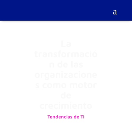
La
transformació
n de las
organizacione
s como motor
de
crecimiento
Tendencias de TI
31/08/2023