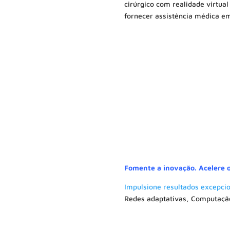
cirúrgico com realidade virtua
fornecer assistência médica em
Solicite uma reuniã
Fomente a inovação. Acelere o
Impulsione resultados excepci
Redes adaptativas, Computaçã