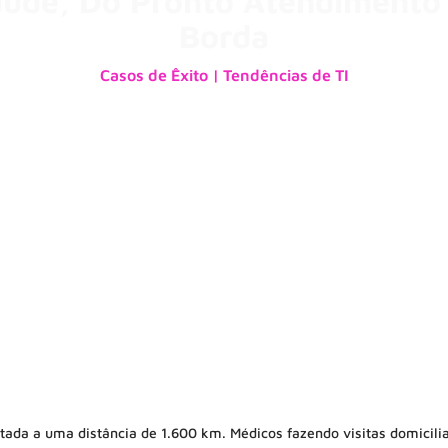
aúde, Do Pronto Atendimento 
Borda
Casos de Êxito | Tendências de TI
16 de novembro de 2020
tada a uma distância de 1.600 km. Médicos fazendo visitas domicilia