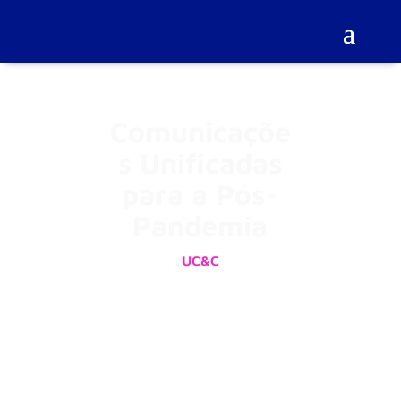
Comunicaçõe
s Unificadas
para a Pós-
Pandemia
UC&C
25 de agosto de 2020