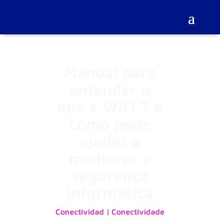
Manual para
entender o
que é WiFi 7 e
como pode
ajudar a
melhorar a
segurança
informática
Conectividad | Conectividade