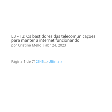
E3 – T3: Os bastidores das telecomunicações
para manter a internet funcionando
por
Cristina Mello
|
abr 24, 2023
|
Página 1 de 7
1
2
3
4
5
...
»
Última »